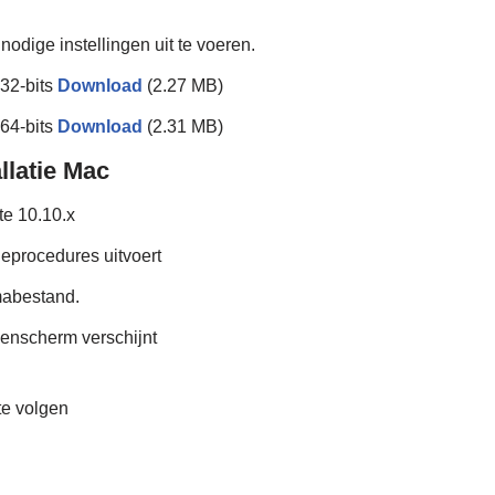
nodige instellingen uit te voeren.
32-bits
Download
(2.27 MB)
64-bits
Download
(2.31 MB)
latie Mac
e 10.10.x
tieprocedures uitvoert
abestand.
genscherm verschijnt
te volgen