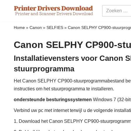
Meteen
naar
Home
»
Canon
»
SELFIES
»
Canon SELPHY CP900-stuurpro
de
inhoud
Canon SELPHY CP900-st
Installatievensters voor Canon
stuurprogramma
Het Canon SELPHY CP900-stuurprogrammabestand beva
instructies om het stuurprogramma te installeren.
ondersteunde besturingssystemen
Windows 7 (32-bits
Verbind uw pc met internet terwijl u de volgende installa
1. Download het Canon SELPHY CP900-stuurprogramm