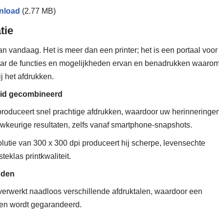
nload
(2.77 MB)
tie
vandaag. Het is meer dan een printer; het is een portaal voor
aar de functies en mogelijkheden ervan en benadrukken waaro
j het afdrukken.
heid gecombineerd
roduceert snel prachtige afdrukken, waardoor uw herinneringe
auwkeurige resultaten, zelfs vanaf smartphone-snapshots.
lutie van 300 x 300 dpi produceert hij scherpe, levensechte
eklas printkwaliteit.
nden
et verwerkt naadloos verschillende afdruktalen, waardoor een
en wordt gegarandeerd.