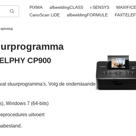
PIXMA
afbeeldingCLASS
i-SENSYS
MAXIFIC
CanoScan LiDE
afbeeldingFORMULE
FAXTELE
gramma
uurprogramma
 SELPHY CP900
t stuurprogramma's. Volg de onderstaande
), Windows 7 (64-bits)
tieprocedures uitvoert
abestand.