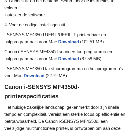
3. Dubbelklik op het bestand "Setup" door de instructies te
volgen
installeer de software.
4. Voer de nodige instellingen uit.
i-SENSYS MF4350d UFR II/UFRII LT printerdriver en
hulpprogramma's voor Mac
Download
(102.51 MB)
Canon i-SENSYS MF4350d scannerstuurprogramma en
hulpprogramma's voor Mac
Download
(87.58 MB)
i-SENSYS MF4350d faxstuurprogramma en hulpprogramma's
voor Mac
Download
(22.72 MB)
Canon i-SENSYS MF4350d-
printerspecificaties
Het huidige zakelijke landschap, gekenmerkt door zijn snelle
tempo en complexiteit, vereist een sterke focus op efficiëntie en
betrouwbaarheid. De Canon i-SENSYS MF4350d, een
veelzijdige multifunctionele printer, is ontworpen om aan deze