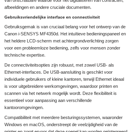
van onschatbare waarde voor het digitaliseren van contracten,
afbeeldingen en andere cruciale documenten.
Gebruiksvriendelijke interface en connectiviteit
Gebruiksgemak is van cruciaal belang voor het ontwerp van de
Canon i-SENSYS MF4350d. Het intuïtieve bedieningspaneel en
het heldere LCD-scherm met achtergrondverlichting zorgen
voor een probleemloze bediening, zelfs voor mensen zonder
technische expertise.
De connectiviteitsopties zijn robuust, met zowel USB- als
Ethernet-interfaces. De USB-aansluiting is geschikt voor
individuele gebruikers of kleine kantoren, terwijl Ethernet ideaal
is voor uitgebreidere werkomgevingen, waardoor printen en
scannen via het netwerk mogelijk wordt. Deze flexibiliteit is
essentieel voor aanpassing aan verschillende
kantooromgevingen.
Compatibiliteit met meerdere besturingssystemen, waaronder
Windows en macOS, onderstreept de veelzijdigheid van de
printer en zorgt ervoor dat deze soepel kan worden geïntegreerd