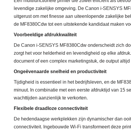
Een multifunctionele printer die zowel efficiënt als betro
levendige zakelijke omgeving. De Canon i-SENSYS MF83
uitgerust om met finesse aan uiteenlopende zakelijke b
de MF8380Cdw tot een uitstekende kandidaat maken voo
Voorbeeldige afdrukkwaliteit
De Canon i-SENSYS MF8380Cdw onderscheidt zich door su
zorgt het voor helderheid en levendigheid op elke afdruk.
document of een complex marketingstuk, de output altijd
Ongeëvenaarde snelheid en productiviteit
Tijdigheid is essentieel in het bedrijfsleven, en de MF8
minuut. In combinatie met een eerste afdruktijd van 15 sec
wachttijden aanzienlijk te verkorten.
Flexibele draadloze connectiviteit
De hedendaagse werkplekken zijn dynamischer dan ooit
connectiviteit. Ingebouwde Wi-Fi transformeert deze prin