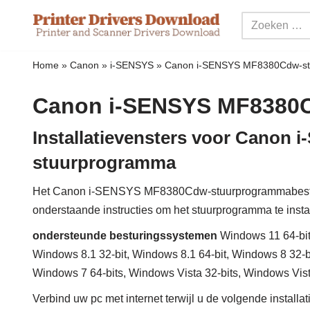
Meteen
naar
Home
»
Canon
»
i-SENSYS
»
Canon i-SENSYS MF8380Cdw-s
de
inhoud
Canon i-SENSYS MF8380
Installatievensters voor Cano
stuurprogramma
Het Canon i-SENSYS MF8380Cdw-stuurprogrammabestan
onderstaande instructies om het stuurprogramma te insta
ondersteunde besturingssystemen
Windows 11 64-bit
Windows 8.1 32-bit, Windows 8.1 64-bit, Windows 8 32-bi
Windows 7 64-bits, Windows Vista 32-bits, Windows Vis
Verbind uw pc met internet terwijl u de volgende installa