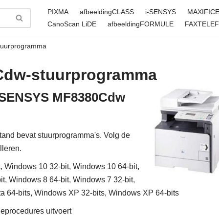
PIXMA
afbeeldingCLASS
i-SENSYS
MAXIFIC
CanoScan LiDE
afbeeldingFORMULE
FAXTELE
tuurprogramma
Cdw-stuurprogramma
n i-SENSYS MF8380Cdw
d bevat stuurprogramma's. Volg de
lleren.
, Windows 10 32-bit, Windows 10 64-bit,
t, Windows 8 64-bit, Windows 7 32-bit,
ta 64-bits, Windows XP 32-bits, Windows XP 64-bits
tieprocedures uitvoert