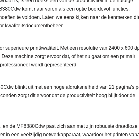
uwbaar is, is een hoeksteen van de productiviteit in de huidige
80Cdw komt naar voren als een optie boordevol functies,
ehoeften te voldoen. Laten we eens kijken naar de kenmerken di
r kwaliteitsdocumentbeheer.
perieure printkwaliteit. Met een resolutie van 2400 x 600 dp
 Deze machine zorgt ervoor dat, of het nu gaat om een ​​primair
 professioneel wordt gepresenteerd.
380Cdw blinkt uit met een hoge afdruksnelheid van 21 pagina's p
onden zorgt dit ervoor dat de productiviteit hoog blijft door de
, en de MF8380Cdw past zich aan met zijn robuuste draadloze
ter in een veelzijdig netwerkapparaat, waardoor het printen vana