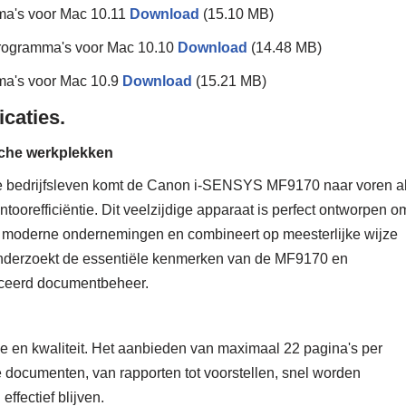
a's voor Mac 10.11
Download
(15.10 MB)
ogramma's voor Mac 10.10
Download
(14.48 MB)
a's voor Mac 10.9
Download
(15.21 MB)
caties.
sche werkplekken
e bedrijfsleven komt de Canon i-SENSYS MF9170 naar voren a
toorefficiëntie. Dit veelzijdige apparaat is perfect ontworpen o
 moderne ondernemingen en combineert op meesterlijke wijze
kel onderzoekt de essentiële kenmerken van de MF9170 en
anceerd documentbeheer.
 en kwaliteit. Het aanbieden van maximaal 22 pagina's per
ke documenten, van rapporten tot voorstellen, snel worden
ffectief blijven.