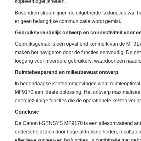
kopieermogelijkheden.
Bovendien stroomlijnen de uitgebreide faxfuncties van h
er geen belangrijke communicatie wordt gemist.
Gebruiksvriendelijk ontwerp en connectiviteit voor e
Gebruiksgemak is een opvallend kenmerk van de MF9170
maken het navigeren door de functies eenvoudig. De ne
toegang voor meerdere gebruikers, waardoor een naadloz
Ruimtebesparend en milieubewust ontwerp
In hedendaagse kantooromgevingen waar ruimteoptimalisa
MF9170 een ideale oplossing. Het ontwerp maximaliseer
energiezuinige functies die de operationele kosten ver
Conclusie
De Canon i-SENSYS MF9170 is een allesomvattend antw
onderscheidt zich door hoge afdruksnelheden, resultate
effectieve kopieer- en faxfuncties, in combinatie met geb