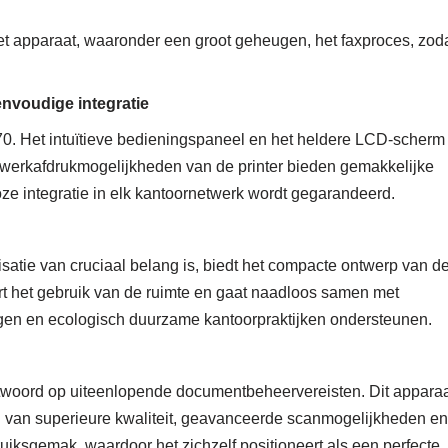
et apparaat, waaronder een groot geheugen, het faxproces, zod
envoudige integratie
. Het intuïtieve bedieningspaneel en het heldere LCD-scherm
twerkafdrukmogelijkheden van de printer bieden gemakkelijke
e integratie in elk kantoornetwerk wordt gegarandeerd.
tie van cruciaal belang is, biedt het compacte ontwerp van d
t het gebruik van de ruimte en gaat naadloos samen met
lagen en ecologisch duurzame kantoorpraktijken ondersteunen.
oord op uiteenlopende documentbeheervereisten. Dit appara
n van superieure kwaliteit, geavanceerde scanmogelijkheden en
ruiksgemak, waardoor het zichzelf positioneert als een perfecte