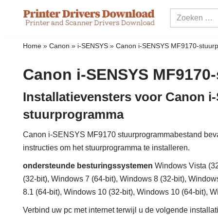
Meteen
naar
Home
»
Canon
»
i-SENSYS
»
Canon i-SENSYS MF9170-stuur
de
inhoud
Canon i-SENSYS MF9170-
Installatievensters voor Canon
stuurprogramma
Canon i-SENSYS MF9170 stuurprogrammabestand bevat
instructies om het stuurprogramma te installeren.
ondersteunde besturingssystemen
Windows Vista (32-
(32-bit), Windows 7 (64-bit), Windows 8 (32-bit), Window
8.1 (64-bit), Windows 10 (32-bit), Windows 10 (64-bit), 
Verbind uw pc met internet terwijl u de volgende installa