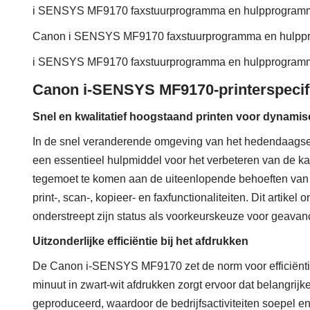
i SENSYS MF9170 faxstuurprogramma en hulpprogramm
Canon i SENSYS MF9170 faxstuurprogramma en hulppr
i SENSYS MF9170 faxstuurprogramma en hulpprogramm
Canon i-SENSYS MF9170-printerspecifi
Snel en kwalitatief hoogstaand printen voor dynami
In de snel veranderende omgeving van het hedendaags
een essentieel hulpmiddel voor het verbeteren van de kan
tegemoet te komen aan de uiteenlopende behoeften van
print-, scan-, kopieer- en faxfunctionaliteiten. Dit arti
onderstreept zijn status als voorkeurskeuze voor geav
Uitzonderlijke efficiëntie bij het afdrukken
De Canon i-SENSYS MF9170 zet de norm voor efficiëntie
minuut in zwart-wit afdrukken zorgt ervoor dat belangrij
geproduceerd, waardoor de bedrijfsactiviteiten soepel en e