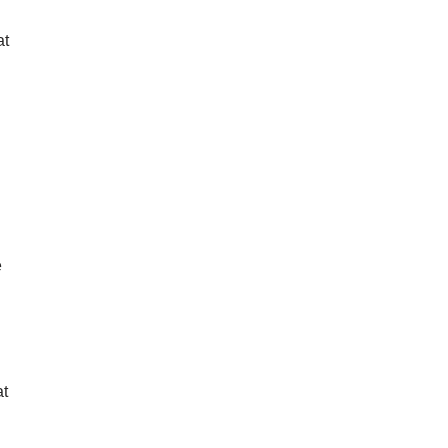
at
e
at