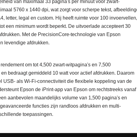
lheid van maximaal 33 pagina's per minuut voor zwart-
imaal 5760 x 1440 dpi, wat zorgt voor scherpe tekst, afbeeldin
, letter, legal en custom. Hij heeft ruimte voor 100 invoervellen
tot een minimum wordt beperkt. De uitvoerlade accepteert 30
 afdrukken. Met de PrecisionCore-technologie van Epson
en levendige afdrukken.
 rendement om tot 4,500 zwart-witpagina's en 7,500
g en bedraagt ​​gemiddeld 10 watt voor actief afdrukken. Daarom
wel USB- als Wi-Fi-connectiviteit die flexibele koppeling van de
ersteunt Epson de iPrint-app van Epson om rechtstreeks vanaf
r een aanbevolen maandelijks volume van 1,500 pagina's en
 geavanceerde functies zijn randloos afdrukken en multi-
rschillende toepassingen.