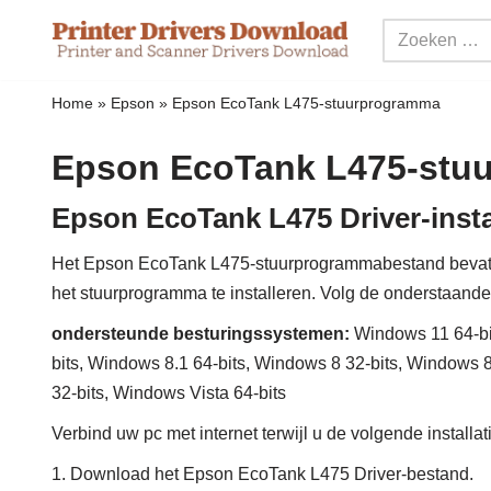
Meteen
naar
Home
»
Epson
»
Epson EcoTank L475-stuurprogramma
de
inhoud
Epson EcoTank L475-stu
Epson EcoTank L475 Driver-insta
Het Epson EcoTank L475-stuurprogrammabestand bevat
het stuurprogramma te installeren. Volg de onderstaande 
ondersteunde besturingssystemen:
Windows 11 64-bit
bits, Windows 8.1 64-bits, Windows 8 32-bits, Windows 
32-bits, Windows Vista 64-bits
Verbind uw pc met internet terwijl u de volgende installa
1. Download het Epson EcoTank L475 Driver-bestand.