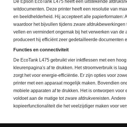
De Epson EcoTank L475 heeft een uitstekende afdruksne
witdocumenten. Deze printer heeft een resolutie van max
en beeldhelderheid. Hij accepteert alle papierformaten: A4
waardoor het bijvullen tijdens zware afdrukbewerkingen 
vellen en vermindert ongemak bij het verwerken van de
produceert hij efficiënt zeer gedetailleerde documenten 
Functies en connectiviteit
De EcoTank L475 gebruikt vier inktflessen met een hoog
kleurenpagina's af te drukken. Het stroomverbruik is laa
zorgt het voor energie-efficiëntie. Er zijn opties voor zo
printer met een apparaat mogelijk maken. Bovendien ond
mobiele apparaten af ​​te drukken. Het is ontworpen voo
voldoet aan de matige tot zware afdrukvereisten. Andere
kopieerfunctionaliteit die het veelzijdiger maken voor ve