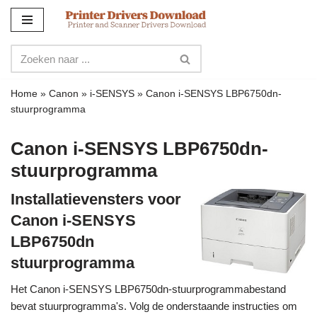
Meteen
naar
de
inhoud
Home
»
Canon
»
i-SENSYS
»
Canon i-SENSYS LBP6750dn-
stuurprogramma
Canon i-SENSYS LBP6750dn-
stuurprogramma
Installatievensters voor
Canon i-SENSYS
LBP6750dn
stuurprogramma
Het Canon i-SENSYS LBP6750dn-stuurprogrammabestand
bevat stuurprogramma's. Volg de onderstaande instructies om