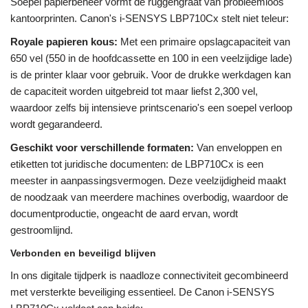
Soepel papierbeheer vormt de ruggengraat van probleemloos
kantoorprinten. Canon's i-SENSYS LBP710Cx stelt niet teleur:
Royale papieren kous:
Met een primaire opslagcapaciteit van
650 vel (550 in de hoofdcassette en 100 in een veelzijdige lade)
is de printer klaar voor gebruik. Voor de drukke werkdagen kan
de capaciteit worden uitgebreid tot maar liefst 2,300 vel,
waardoor zelfs bij intensieve printscenario's een soepel verloop
wordt gegarandeerd.
Geschikt voor verschillende formaten:
Van enveloppen en
etiketten tot juridische documenten: de LBP710Cx is een
meester in aanpassingsvermogen. Deze veelzijdigheid maakt
de noodzaak van meerdere machines overbodig, waardoor de
documentproductie, ongeacht de aard ervan, wordt
gestroomlijnd.
Verbonden en beveiligd blijven
In ons digitale tijdperk is naadloze connectiviteit gecombineerd
met versterkte beveiliging essentieel. De Canon i-SENSYS