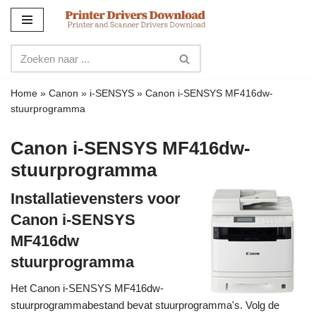
Meteen
naar
de
inhoud
Home
»
Canon
»
i-SENSYS
»
Canon i-SENSYS MF416dw-
stuurprogramma
Canon i-SENSYS MF416dw-
stuurprogramma
Installatievensters voor
Canon i-SENSYS
MF416dw
stuurprogramma
Het Canon i-SENSYS MF416dw-
stuurprogrammabestand bevat stuurprogramma's. Volg de