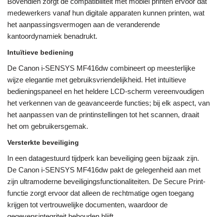
Bovendien zorgt de compatibiliteit met mobiel printen ervoor dat
medewerkers vanaf hun digitale apparaten kunnen printen, wat
het aanpassingsvermogen aan de veranderende
kantoordynamiek benadrukt.
Intuïtieve bediening
De Canon i-SENSYS MF416dw combineert op meesterlijke
wijze elegantie met gebruiksvriendelijkheid. Het intuïtieve
bedieningspaneel en het heldere LCD-scherm vereenvoudigen
het verkennen van de geavanceerde functies; bij elk aspect, van
het aanpassen van de printinstellingen tot het scannen, draait
het om gebruikersgemak.
Versterkte beveiliging
In een datagestuurd tijdperk kan beveiliging geen bijzaak zijn.
De Canon i-SENSYS MF416dw pakt de gelegenheid aan met
zijn ultramoderne beveiligingsfunctionaliteiten. De Secure Print-
functie zorgt ervoor dat alleen de rechtmatige ogen toegang
krijgen tot vertrouwelijke documenten, waardoor de
gegevensintegriteit behouden blijft.