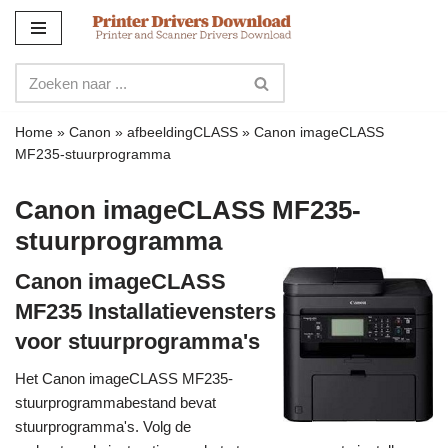
Meteen
naar
de
inhoud
Home
»
Canon
»
afbeeldingCLASS
»
Canon imageCLASS
MF235-stuurprogramma
Canon imageCLASS MF235-
stuurprogramma
Canon imageCLASS
MF235 Installatievensters
voor stuurprogramma's
Het Canon imageCLASS MF235-
stuurprogrammabestand bevat
stuurprogramma's. Volg de