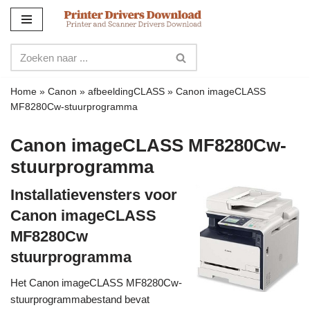
Meteen
naar
de
inhoud
Home
»
Canon
»
afbeeldingCLASS
»
Canon imageCLASS
MF8280Cw-stuurprogramma
Canon imageCLASS MF8280Cw-
stuurprogramma
Installatievensters voor
Canon imageCLASS
MF8280Cw
stuurprogramma
Het Canon imageCLASS MF8280Cw-
stuurprogrammabestand bevat