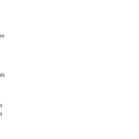
en
als
t
t