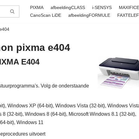
PIXMA
afbeeldingCLASS
i-SENSYS
MAXIFIC
CanoScan LiDE
afbeeldingFORMULE
FAXTELE
 e404
on pixma e404
PIXMA E404
tuurprogramma's. Volg de onderstaande
), Windows XP (64-bit), Windows Vista (32-bit), Windows Vist
 8 (32-bit), Windows 8 (64-bit), Microsoft Windows 8.1 (32-bit),
(64-bit), Windows 11
tieprocedures uitvoert