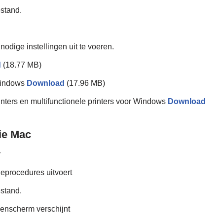
stand.
nodige instellingen uit te voeren.
d
(18.77 MB)
Windows
Download
(17.96 MB)
ers en multifunctionele printers voor Windows
Download
ie Mac
r
tieprocedures uitvoert
stand.
genscherm verschijnt