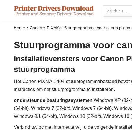
Meteen
naar
Home
»
Canon
»
PIXMA
»
Stuurprogramma voor canon pixma
de
inhoud
Stuurprogramma voor can
Installatievensters voor Canon 
stuurprogramma
Het Canon PIXMA E404-stuurprogrammabestand bevat s
instructies om het stuurprogramma te installeren.
ondersteunde besturingssystemen
Windows XP (32-bit
(64-bit), Windows 7 (32-bit), Windows 7 (64-bit), Windows
Windows 8.1 (64-bit), Windows 10 (32-bit), Windows 10 
Verbind uw pc met internet terwijl u de volgende installa