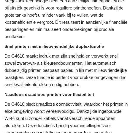
MegaTank-technologie biedt een aanzienlijke inktcapaciteit die
bij uitstek geschikt is voor reguliere printbehoeften. Dankzij de
grote tanks hoeft u minder vaak bij te vullen, wat de
kostenefficiëntie vergroot. Dit resulteert in aanzienlijke financiële
besparingen en minimaliseert onderbrekingen bij cruciale
printtaken.
Snel printen met milieuvriendelijke duplexfunctie
De G4610 maakt indruk met zijn snelheid en verwerkt snel
zowel zwart-wit- als kleurendocumenten. Het automatisch
dubbelzijdig printen bespaart papier, in lijn met milieuvriendelijke
praktijken. Deze functie is perfect voor drukke omgevingen die
snel kwaliteitsafdrukken nodig hebben.
Naadloos draadloos printen voor flexibiliteit
De G4610 biedt draadloze connectiviteit, waardoor het printen in
elke omgeving wordt vereenvoudigd. Dankzij de ingebouwde
Wi-Fi kunt u zonder kabels vanaf verschillende apparaten
afdrukken. Deze functie is handig voor instellingen voor
samenwerking en instellingen voor meerdere apparaten.