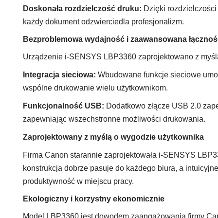
Doskonała rozdzielczość druku:
Dzięki rozdzielczości
każdy dokument odzwierciedla profesjonalizm.
Bezproblemowa wydajność i zaawansowana łącznoś
Urządzenie i-SENSYS LBP3360 zaprojektowano z myślą o 
Integracja sieciowa:
Wbudowane funkcje sieciowe umożli
wspólne drukowanie wielu użytkownikom.
Funkcjonalność USB:
Dodatkowo złącze USB 2.0 zapew
zapewniając wszechstronne możliwości drukowania.
Zaprojektowany z myślą o wygodzie użytkownika
Firma Canon starannie zaprojektowała i-SENSYS LBP336
konstrukcja dobrze pasuje do każdego biura, a intuicyj
produktywność w miejscu pracy.
Ekologiczny i korzystny ekonomicznie
Model LBP3360 jest dowodem zaangażowania firmy Can