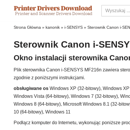
Przejdź
do
Strona Główna
»
kanonik
»
i-SENSYS
»
Sterownik Canon i-S
treści
Sterownik Canon i-SENS
Okno instalacji sterownika Can
Plik sterownika Canon i-SENSYS MF216n zawiera sterow
zgodnie z poniższymi instrukcjami.
obsługiwane os
Windows XP (32-bitowy), Windows XP (
Windows Vista (64-bitowy), Windows 7 (32-bitowy), Wind
Windows 8 (64-bitowy), Microsoft Windows 8.1 (32-bito
10 (64-bitowy), Windows 11
Podłącz komputer do Internetu, wykonując poniższe proc