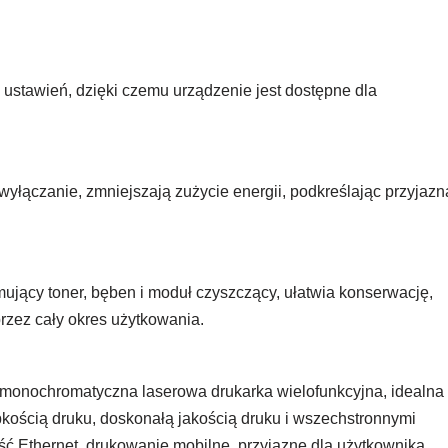
 ustawień, dzięki czemu urządzenie jest dostępne dla
wyłączanie, zmniejszają zużycie energii, podkreślając przyjazn
jący toner, bęben i moduł czyszczący, ułatwia konserwację,
przez cały okres użytkowania.
monochromatyczna laserowa drukarka wielofunkcyjna, idealna
bkością druku, doskonałą jakością druku i wszechstronnymi
ć Ethernet, drukowanie mobilne, przyjazne dla użytkownika