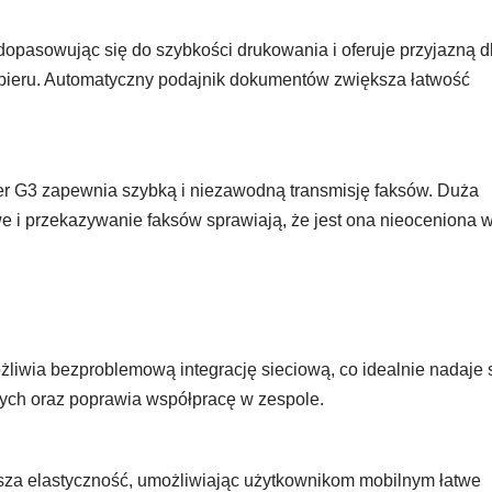
pasowując się do szybkości drukowania i oferuje przyjazną d
 papieru. Automatyczny podajnik dokumentów zwiększa łatwość
r G3 zapewnia szybką i niezawodną transmisję faksów. Duża
we i przekazywanie faksów sprawiają, że jest ona nieoceniona 
wia bezproblemową integrację sieciową, co idealnie nadaje 
ych oraz poprawia współpracę w zespole.
ksza elastyczność, umożliwiając użytkownikom mobilnym łatwe