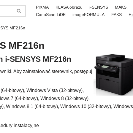
PIXMA
KLASA obrazu
i-SENSYS
MAKS.
CanoScan LiDE
imageFORMULA
FAKS
H
ENSYS MF216n
YS MF216n
on i-SENSYS MF216n
niki. Aby zainstalować sterownik, postępuj
64-bitowy), Windows Vista (32-bitowy),
ows 7 (64-bitowy), Windows 8 (32-bitowy),
wy), Windows 8.1 (64-bitowy), Windows 10 (32-bitowy), Windows
edury instalacyjne