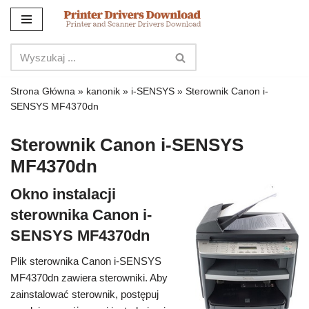
Przejdź
do
treści
Strona Główna
»
kanonik
»
i-SENSYS
»
Sterownik Canon i-
SENSYS MF4370dn
Sterownik Canon i-SENSYS
MF4370dn
Okno instalacji
sterownika Canon i-
SENSYS MF4370dn
Plik sterownika Canon i-SENSYS
MF4370dn zawiera sterowniki. Aby
zainstalować sterownik, postępuj