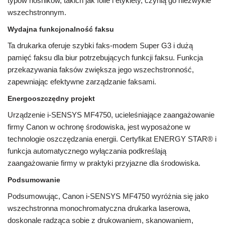
typów nośników, takich jak folie i etykiety, czynią go niezwykle
wszechstronnym.
Wydajna funkcjonalność faksu
Ta drukarka oferuje szybki faks-modem Super G3 i dużą
pamięć faksu dla biur potrzebujących funkcji faksu. Funkcja
przekazywania faksów zwiększa jego wszechstronność,
zapewniając efektywne zarządzanie faksami.
Energooszczędny projekt
Urządzenie i-SENSYS MF4750, ucieleśniające zaangażowanie
firmy Canon w ochronę środowiska, jest wyposażone w
technologie oszczędzania energii. Certyfikat ENERGY STAR® i
funkcja automatycznego wyłączania podkreślają
zaangażowanie firmy w praktyki przyjazne dla środowiska.
Podsumowanie
Podsumowując, Canon i-SENSYS MF4750 wyróżnia się jako
wszechstronna monochromatyczna drukarka laserowa,
doskonale radząca sobie z drukowaniem, skanowaniem,