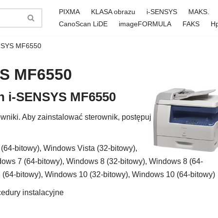
PIXMA
KLASA obrazu
i-SENSYS
MAKS.
CanoScan LiDE
imageFORMULA
FAKS
H
ENSYS MF6550
YS MF6550
on i-SENSYS MF6550
niki. Aby zainstalować sterownik, postępuj
64-bitowy), Windows Vista (32-bitowy),
dows 7 (64-bitowy), Windows 8 (32-bitowy), Windows 8 (64-
1 (64-bitowy), Windows 10 (32-bitowy), Windows 10 (64-bitowy)
edury instalacyjne