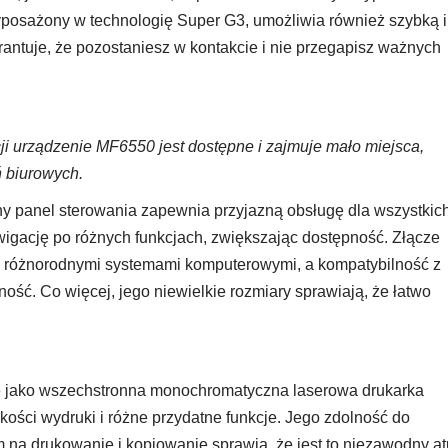
osażony w technologię Super G3, umożliwia również szybką i
antuje, że pozostaniesz w kontakcie i nie przegapisz ważnych
cji urządzenie MF6550 jest dostępne i zajmuje mało miejsca,
ń biurowych.
 panel sterowania zapewnia przyjazną obsługę dla wszystkic
igację po różnych funkcjach, zwiększając dostępność. Złącze
z różnorodnymi systemami komputerowymi, a kompatybilność z
ść. Co więcej, jego niewielkie rozmiary sprawiają, że łatwo
jako wszechstronna monochromatyczna laserowa drukarka
kości wydruki i różne przydatne funkcje. Jego zdolność do
 drukowanie i kopiowanie sprawia, że ​​jest to niezawodny at