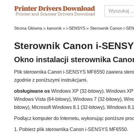
Przejdź
do
Strona Główna
»
kanonik
»
i-SENSYS
»
Sterownik Canon i-S
treści
Sterownik Canon i-SENS
Okno instalacji sterownika Can
Plik sterownika Canon i-SENSYS MF6550 zawiera sterow
zgodnie z poniższymi instrukcjami.
obsługiwane os
Windows XP (32-bitowy), Windows XP (
Windows Vista (64-bitowy), Windows 7 (32-bitowy), Win
bitowy), Microsoft Windows 8.1 (32-bitowy), Windows 8.
Podłącz komputer do Internetu, wykonując poniższe proc
1. Pobierz plik sterownika Canon i-SENSYS MF6550.