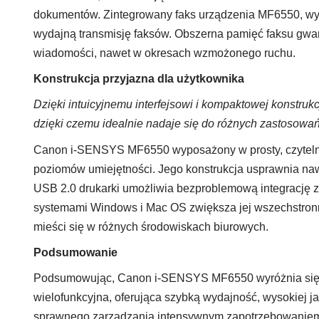
dokumentów. Zintegrowany faks urządzenia MF6550, wyp
wydajną transmisję faksów. Obszerna pamięć faksu gwar
wiadomości, nawet w okresach wzmożonego ruchu.
Konstrukcja przyjazna dla użytkownika
Dzięki intuicyjnemu interfejsowi i kompaktowej konstruk
dzięki czemu idealnie nadaje się do różnych zastosowa
Canon i-SENSYS MF6550 wyposażony w prosty, czytelny
poziomów umiejętności. Jego konstrukcja usprawnia naw
USB 2.0 drukarki umożliwia bezproblemową integrację 
systemami Windows i Mac OS zwiększa jej wszechstronno
mieści się w różnych środowiskach biurowych.
Podsumowanie
Podsumowując, Canon i-SENSYS MF6550 wyróżnia się 
wielofunkcyjna, oferująca szybką wydajność, wysokiej ja
sprawnego zarządzania intensywnym zapotrzebowaniem na