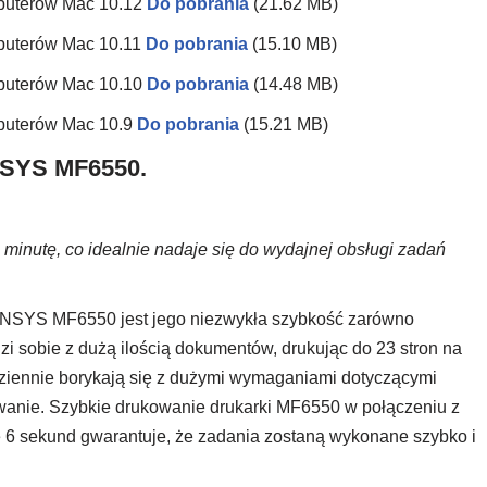
mputerów Mac 10.12
Do pobrania
(21.62 MB)
mputerów Mac 10.11
Do pobrania
(15.10 MB)
mputerów Mac 10.10
Do pobrania
(14.48 MB)
mputerów Mac 10.9
Do pobrania
(15.21 MB)
NSYS MF6550.
minutę, co idealnie nadaje się do wydajnej obsługi zadań
ENSYS MF6550 jest jego niezwykła szybkość zarówno
zi sobie z dużą ilością dokumentów, drukując do 23 stron na
codziennie borykają się z dużymi wymaganiami dotyczącymi
wanie. Szybkie drukowanie drukarki MF6550 w połączeniu z
6 sekund gwarantuje, że zadania zostaną wykonane szybko i