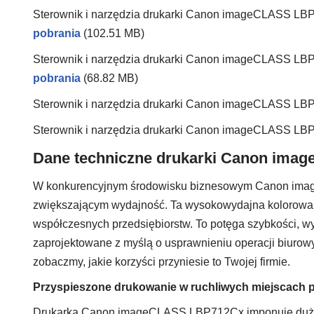
Sterownik i narzędzia drukarki Canon imageCLASS LB
pobrania
(102.51 MB)
Sterownik i narzędzia drukarki Canon imageCLASS LB
pobrania
(68.82 MB)
Sterownik i narzędzia drukarki Canon imageCLASS LB
Sterownik i narzędzia drukarki Canon imageCLASS L
Dane techniczne drukarki Canon ima
W konkurencyjnym środowisku biznesowym Canon ima
zwiększającym wydajność. Ta wysokowydajna kolorowa 
współczesnych przedsiębiorstw. To potęga szybkości, wyj
zaprojektowane z myślą o usprawnieniu operacji biuro
zobaczmy, jakie korzyści przyniesie to Twojej firmie.
Przyspieszone drukowanie w ruchliwych miejscach 
Drukarka Canon imageCLASS LBP712Cx imponuje dużą s