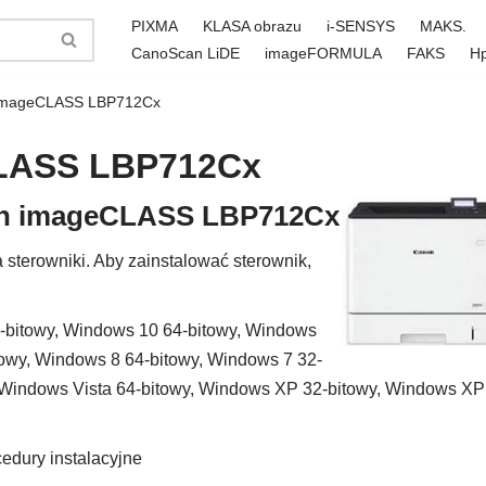
PIXMA
KLASA obrazu
i-SENSYS
MAKS.
CanoScan LiDE
imageFORMULA
FAKS
H
 imageCLASS LBP712Cx
CLASS LBP712Cx
non imageCLASS LBP712Cx
terowniki. Aby zainstalować sterownik,
-bitowy, Windows 10 64-bitowy, Windows
towy, Windows 8 64-bitowy, Windows 7 32-
, Windows Vista 64-bitowy, Windows XP 32-bitowy, Windows XP
edury instalacyjne