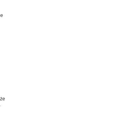
ie
 że
r