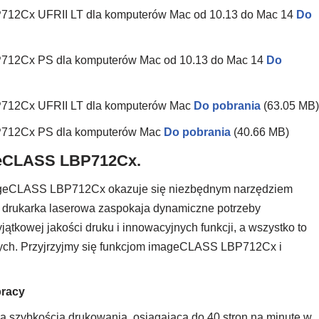
P712Cx UFRII LT dla komputerów Mac od 10.13 do Mac 14
Do
P712Cx PS dla komputerów Mac od 10.13 do Mac 14
Do
P712Cx UFRII LT dla komputerów Mac
Do pobrania
(63.05 MB)
BP712Cx PS dla komputerów Mac
Do pobrania
(40.66 MB)
geCLASS LBP712Cx.
geCLASS LBP712Cx okazuje się niezbędnym narzędziem
drukarka laserowa zaspokaja dynamiczne potrzeby
ątkowej jakości druku i innowacyjnych funkcji, a wszystko to
wych. Przyjrzyjmy się funkcjom imageCLASS LBP712Cx i
pracy
zybkością drukowania, osiągającą do 40 stron na minutę w