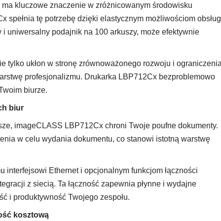
 ma kluczowe znaczenie w zróżnicowanym środowisku
pełnia tę potrzebę dzięki elastycznym możliwościom obsług
 i uniwersalny podajnik na 100 arkuszy, może efektywnie
e tylko ukłon w stronę zrównoważonego rozwoju i ograniczeni
warstwę profesjonalizmu. Drukarka LBP712Cx bezproblemowo
Twoim biurze.
h biur
ejsze, imageCLASS LBP712Cx chroni Twoje poufne dokumenty.
nia w celu wydania dokumentu, co stanowi istotną warstwę
interfejsowi Ethernet i opcjonalnym funkcjom łączności
gracji z siecią. Ta łączność zapewnia płynne i wydajne
ść i produktywność Twojego zespołu.
ość kosztową