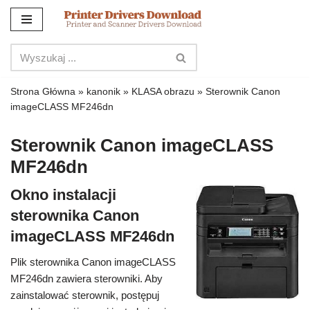
Przejdź
do
treści
Strona Główna
»
kanonik
»
KLASA obrazu
»
Sterownik Canon
imageCLASS MF246dn
Sterownik Canon imageCLASS
MF246dn
Okno instalacji
sterownika Canon
imageCLASS MF246dn
Plik sterownika Canon imageCLASS
MF246dn zawiera sterowniki. Aby
zainstalować sterownik, postępuj