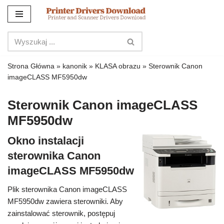
Przejdź
do
treści
Strona Główna
»
kanonik
»
KLASA obrazu
»
Sterownik Canon
imageCLASS MF5950dw
Sterownik Canon imageCLASS
MF5950dw
Okno instalacji
sterownika Canon
imageCLASS MF5950dw
Plik sterownika Canon imageCLASS
MF5950dw zawiera sterowniki. Aby
zainstalować sterownik, postępuj