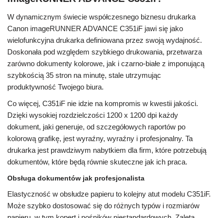
W dynamicznym świecie współczesnego biznesu drukarka
Canon imageRUNNER ADVANCE C351iF jawi się jako
wielofunkcyjna drukarka definiowana przez swoją wydajność.
Doskonała pod względem szybkiego drukowania, przetwarza
zarówno dokumenty kolorowe, jak i czarno-białe z imponującą
szybkością 35 stron na minutę, stale utrzymując
produktywność Twojego biura.
Co więcej, C351iF nie idzie na kompromis w kwestii jakości.
Dzięki wysokiej rozdzielczości 1200 x 1200 dpi każdy
dokument, jaki generuje, od szczegółowych raportów po
kolorową grafikę, jest wyraźny, wyraźny i profesjonalny. Ta
drukarka jest prawdziwym nabytkiem dla firm, które potrzebują
dokumentów, które będą równie skuteczne jak ich praca.
Obsługa dokumentów jak profesjonalista
Elastyczność w obsłudze papieru to kolejny atut modelu C351iF.
Może szybko dostosować się do różnych typów i rozmiarów
papieru, w tym kopert i nośników niestandardowych. Zaletą