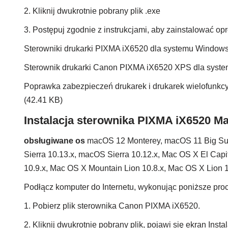
2. Kliknij dwukrotnie pobrany plik .exe
3. Postępuj zgodnie z instrukcjami, aby zainstalować 
Sterowniki drukarki PIXMA iX6520 dla systemu Window
Sterownik drukarki Canon PIXMA iX6520 XPS dla sys
Poprawka zabezpieczeń drukarek i drukarek wielofun
(42.41 KB)
Instalacja sterownika PIXMA iX6520 M
obsługiwane os
macOS 12 Monterey, macOS 11 Big Sur
Sierra 10.13.x, macOS Sierra 10.12.x, Mac OS X El Cap
10.9.x, Mac OS X Mountain Lion 10.8.x, Mac OS X Lion 1
Podłącz komputer do Internetu, wykonując poniższe proc
1. Pobierz plik sterownika Canon PIXMA iX6520.
2. Kliknij dwukrotnie pobrany plik, pojawi się ekran Insta