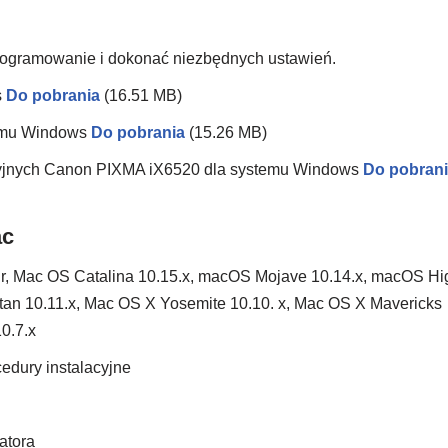
oprogramowanie i dokonać niezbędnych ustawień.
s
Do pobrania
(16.51 MB)
temu Windows
Do pobrania
(15.26 MB)
kcyjnych Canon PIXMA iX6520 dla systemu Windows
Do pobran
ac
, Mac OS Catalina 10.15.x, macOS Mojave 10.14.x, macOS Hi
itan 10.11.x, Mac OS X Yosemite 10.10. x, Mac OS X Mavericks
0.7.x
edury instalacyjne
latora