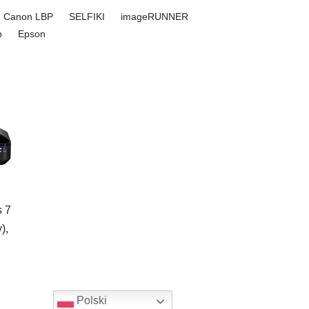
Canon LBP
SELFIKI
imageRUNNER
p
Epson
s 7
),
Polski