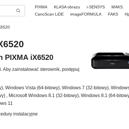
PIXMA
KLASA obrazu
i-SENSYS
MAKS.
CanoScan LiDE
imageFORMULA
FAKS
H
X6520
X6520
on PIXMA iX6520
. Aby zainstalować sterownik, postępuj
), Windows Vista (64-bitowy), Windows 7 (32-bitowy), Window
y) , Microsoft Windows 8.1 (32-bitowy), Windows 8.1 (64-bitowy
ows 11
edury instalacyjne