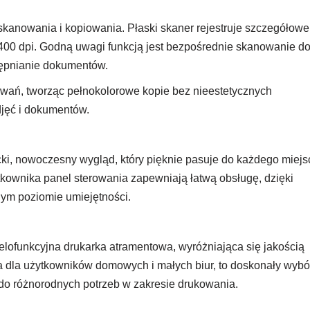
kanowania i kopiowania. Płaski skaner rejestruje szczegółowe
2400 dpi. Godną uwagi funkcją jest bezpośrednie skanowanie d
tępnianie dokumentów.
ań, tworząc pełnokolorowe kopie bez nieestetycznych
djęć i dokumentów.
cki, nowoczesny wygląd, który pięknie pasuje do każdego miejs
ytkownika panel sterowania zapewniają łatwą obsługę, dzięki
ym poziomie umiejętności.
funkcyjna drukarka atramentowa, wyróżniająca się jakością
a dla użytkowników domowych i małych biur, to doskonały wybó
 do różnorodnych potrzeb w zakresie drukowania.