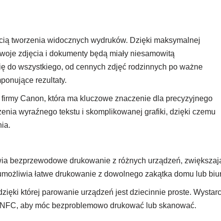
ią tworzenia widocznych wydruków. Dzięki maksymalnej
Twoje zdjęcia i dokumenty będą miały niesamowitą
ię do wszystkiego, od cennych zdjęć rodzinnych po ważne
onujące rezultaty.
 firmy Canon, która ma kluczowe znaczenie dla precyzyjnego
zenia wyraźnego tekstu i skomplikowanej grafiki, dzięki czemu
ia.
wia bezprzewodowe drukowanie z różnych urządzeń, zwiększaj
umożliwia łatwe drukowanie z dowolnego zakątka domu lub biur
ięki której parowanie urządzeń jest dziecinnie proste. Wystar
ię NFC, aby móc bezproblemowo drukować lub skanować.