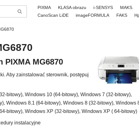
PIXMA
KLASA obrazu
i-SENSYS
MAKS.
CanoScan LiDE
imageFORMULA
FAKS
H
MG6870
MG6870
non PIXMA MG6870
. Aby zainstalować sterownik, postępuj
2-bitowy), Windows 10 (64-bitowy), Windows 7 (32-bitowy),
y), Windows 8.1 (64-bitowy), Windows 8 (32-bitowy), Windows 
(64-bitowy), Windows XP (32-bitowy), Windows XP ( 64-bitowy)
edury instalacyjne