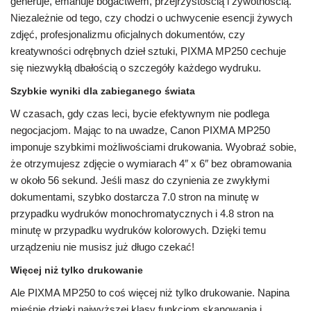
generuje, emanuje bogactwem, przejrzystością i żywotnością.
Niezależnie od tego, czy chodzi o uchwycenie esencji żywych
zdjęć, profesjonalizmu oficjalnych dokumentów, czy
kreatywności odrębnych dzieł sztuki, PIXMA MP250 cechuje
się niezwykłą dbałością o szczegóły każdego wydruku.
Szybkie wyniki dla zabieganego świata
W czasach, gdy czas leci, bycie efektywnym nie podlega
negocjacjom. Mając to na uwadze, Canon PIXMA MP250
imponuje szybkimi możliwościami drukowania. Wyobraź sobie,
że otrzymujesz zdjęcie o wymiarach 4″ x 6″ bez obramowania
w około 56 sekund. Jeśli masz do czynienia ze zwykłymi
dokumentami, szybko dostarcza 7.0 stron na minutę w
przypadku wydruków monochromatycznych i 4.8 stron na
minutę w przypadku wydruków kolorowych. Dzięki temu
urządzeniu nie musisz już długo czekać!
Więcej niż tylko drukowanie
Ale PIXMA MP250 to coś więcej niż tylko drukowanie. Napina
mięśnie dzięki najwyższej klasy funkcjom skanowania i