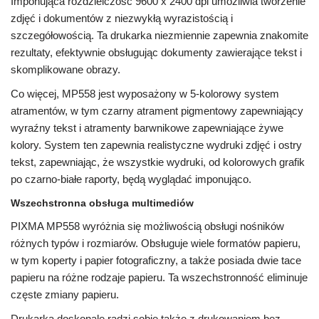
Imponująca rozdzielczość 9600 x 2400 dpi umożliwia tworzenie
zdjęć i dokumentów z niezwykłą wyrazistością i
szczegółowością. Ta drukarka niezmiennie zapewnia znakomite
rezultaty, efektywnie obsługując dokumenty zawierające tekst i
skomplikowane obrazy.
Co więcej, MP558 jest wyposażony w 5-kolorowy system
atramentów, w tym czarny atrament pigmentowy zapewniający
wyraźny tekst i atramenty barwnikowe zapewniające żywe
kolory. System ten zapewnia realistyczne wydruki zdjęć i ostry
tekst, zapewniając, że wszystkie wydruki, od kolorowych grafik
po czarno-białe raporty, będą wyglądać imponująco.
Wszechstronna obsługa multimediów
PIXMA MP558 wyróżnia się możliwością obsługi nośników
różnych typów i rozmiarów. Obsługuje wiele formatów papieru,
w tym koperty i papier fotograficzny, a także posiada dwie tace
papieru na różne rodzaje papieru. Ta wszechstronność eliminuje
częste zmiany papieru.
Drukarka doskonale radzi sobie także z drukowaniem bez