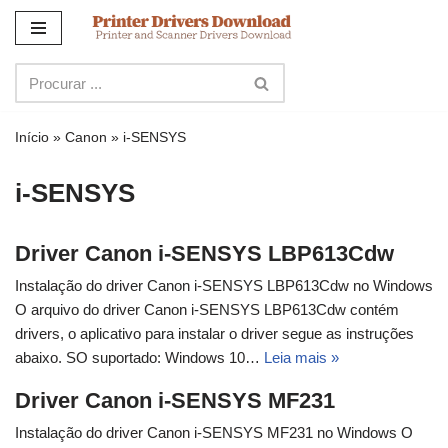
Ir
para
o
conteúdo
Início
»
Canon
»
i-SENSYS
i-SENSYS
Driver Canon i-SENSYS LBP613Cdw
Instalação do driver Canon i-SENSYS LBP613Cdw no Windows
O arquivo do driver Canon i-SENSYS LBP613Cdw contém
drivers, o aplicativo para instalar o driver segue as instruções
abaixo. SO suportado: Windows 10…
Leia mais »
Driver Canon i-SENSYS MF231
Instalação do driver Canon i-SENSYS MF231 no Windows O