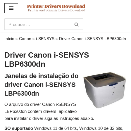
Ir
para
o
conteúdo
Início
»
Canon
»
i-SENSYS
»
Driver Canon i-SENSYS LBP6300dn
Driver Canon i-SENSYS
LBP6300dn
Janelas de instalação do
driver Canon i-SENSYS
LBP6300dn
O arquivo do driver Canon i-SENSYS
LBP6300dn contém drivers, aplicativo
para instalar o driver siga as instruções abaixo.
SO suportado
Windows 11 de 64 bits, Windows 10 de 32 bits,