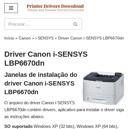
Ir
para
o
conteúdo
Início
»
Canon
»
i-SENSYS
»
Driver Canon i-SENSYS LBP6670dn
Driver Canon i-SENSYS
LBP6670dn
Janelas de instalação do
driver Canon i-SENSYS
LBP6670dn
O arquivo do driver Canon i-SENSYS
LBP6670dn contém drivers, aplicativo para instalar o driver siga
as instruções abaixo.
SO suportado
Windows XP (32 bits), Windows XP (64 bits),