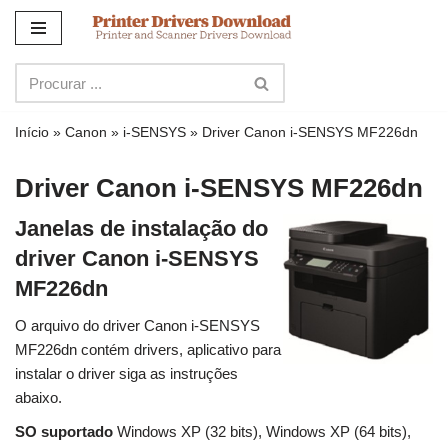
Ir
para
o
conteúdo
Início
»
Canon
»
i-SENSYS
»
Driver Canon i-SENSYS MF226dn
Driver Canon i-SENSYS MF226dn
Janelas de instalação do
driver Canon i-SENSYS
MF226dn
O arquivo do driver Canon i-SENSYS
MF226dn contém drivers, aplicativo para
instalar o driver siga as instruções
abaixo.
SO suportado
Windows XP (32 bits), Windows XP (64 bits),