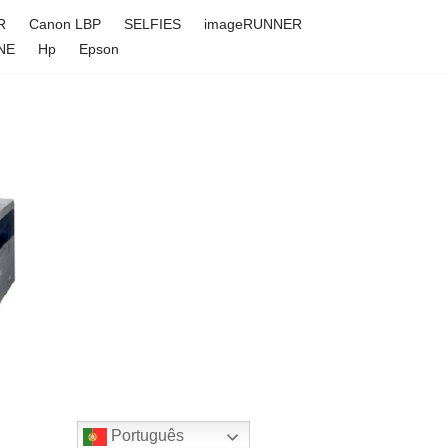
R
Canon LBP
SELFIES
imageRUNNER
NE
Hp
Epson
Português