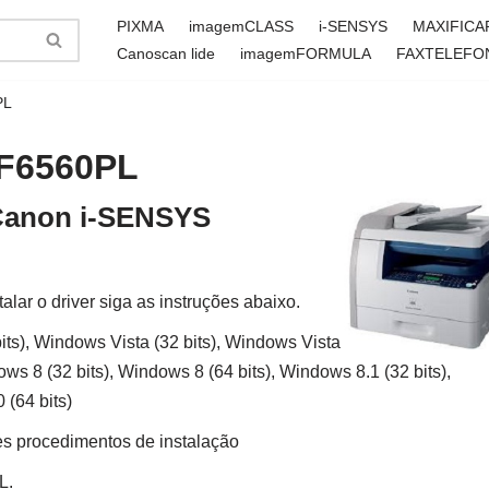
PIXMA
imagemCLASS
i-SENSYS
MAXIFICA
Canoscan lide
imagemFORMULA
FAXTELEFO
PL
MF6560PL
 Canon i-SENSYS
talar o driver siga as instruções abaixo.
ts), Windows Vista (32 bits), Windows Vista
ows 8 (32 bits), Windows 8 (64 bits), Windows 8.1 (32 bits),
 (64 bits)
es procedimentos de instalação
L.