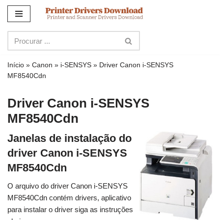
Ir
para
o
conteúdo
Início
»
Canon
»
i-SENSYS
»
Driver Canon i-SENSYS
MF8540Cdn
Driver Canon i-SENSYS
MF8540Cdn
Janelas de instalação do
driver Canon i-SENSYS
MF8540Cdn
O arquivo do driver Canon i-SENSYS
MF8540Cdn contém drivers, aplicativo
para instalar o driver siga as instruções