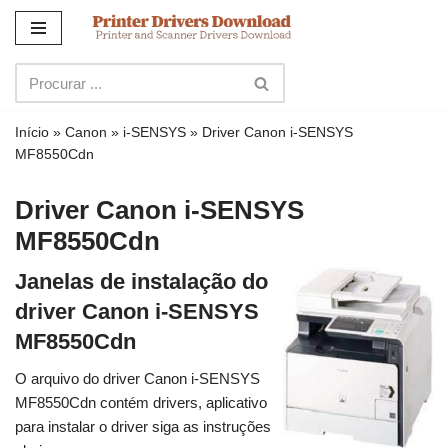
Ir
para
o
conteúdo
Início
»
Canon
»
i-SENSYS
»
Driver Canon i-SENSYS
MF8550Cdn
Driver Canon i-SENSYS
MF8550Cdn
Janelas de instalação do
driver Canon i-SENSYS
MF8550Cdn
O arquivo do driver Canon i-SENSYS
MF8550Cdn contém drivers, aplicativo
para instalar o driver siga as instruções