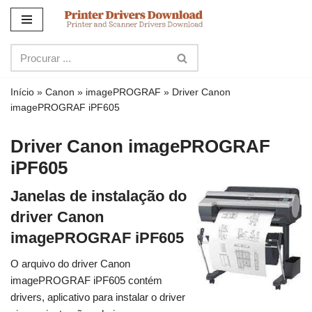
Ir
para
o
conteúdo
Início
»
Canon
»
imagePROGRAF
»
Driver Canon
imagePROGRAF iPF605
Driver Canon imagePROGRAF
iPF605
Janelas de instalação do
driver Canon
imagePROGRAF iPF605
O arquivo do driver Canon
imagePROGRAF iPF605 contém
drivers, aplicativo para instalar o driver