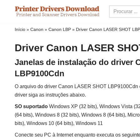
Ir
para
Início
»
Canon
»
Canon LBP
»
Driver Canon LASER SHOT LB
o
conteúdo
Driver Canon LASER SH
Janelas de instalação do drive
LBP9100Cdn
O arquivo do driver Canon LASER SHOT LBP9100Cdn cont
driver siga as instruções abaixo.
SO suportado
Windows XP (32 bits), Windows Vista (32 
(64 bits), Windows 8 (32 bits), Windows 8 (64 bits), Mic
bits), Windows 10 (64 bits), Windows 11
Conecte seu PC à Internet enquanto executa os seguint