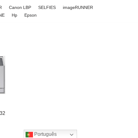
R
Canon LBP
SELFIES
imageRUNNER
NE
Hp
Epson
(32
Português