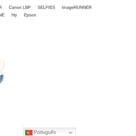
R
Canon LBP
SELFIES
imageRUNNER
NE
Hp
Epson
Português