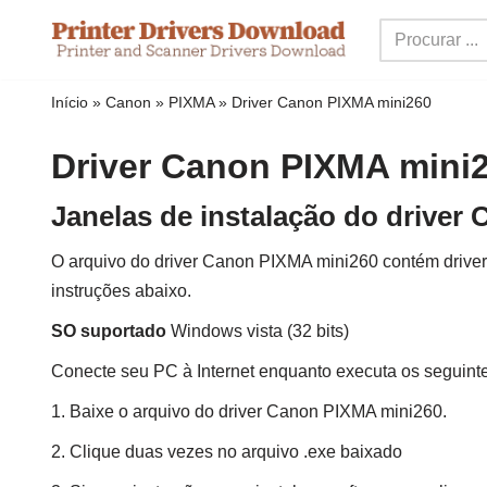
Ir
para
Início
»
Canon
»
PIXMA
»
Driver Canon PIXMA mini260
o
conteúdo
Driver Canon PIXMA mini
Janelas de instalação do driver
O arquivo do driver Canon PIXMA mini260 contém drivers, 
instruções abaixo.
SO suportado
Windows vista (32 bits)
Conecte seu PC à Internet enquanto executa os seguint
1. Baixe o arquivo do driver Canon PIXMA mini260.
2. Clique duas vezes no arquivo .exe baixado