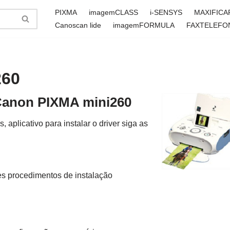
PIXMA
imagemCLASS
i-SENSYS
MAXIFICA
Canoscan lide
imagemFORMULA
FAXTELEFO
260
 Canon PIXMA mini260
aplicativo para instalar o driver siga as
es procedimentos de instalação