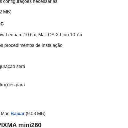
 as configurações necessárias.
32 MB)
ac
w Leopard 10.6.x, Mac OS X Lion 10.7.x
es procedimentos de instalação
iguração será
truções para
a Mac
Baixar
(9.08 MB)
PIXMA mini260