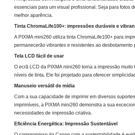
essenciais para um visual profissional. Seja para fotos 
melhor aparência.
Tinta ChromaLife100+: impressões duráveis ​​e vibran
A PIXMA mini260 utiliza tinta ChromaLife100+ para imp
permanecerão vibrantes e resistentes ao desbotamento p
Tela LCD fácil de usar
O ecrã LCD da PIXMA mini260 torna a impressão muito fác
níveis de tinta. Ele foi projetado para oferecer simplicid
Manuseio versátil de mídia
Com a sua capacidade de imprimir em diversos suportes,
imprimíveis, a PIXMA mini260 demonstra a sua exceciona
necessidades de impressão criativa.
Eficiência Energética: Impressão Sustentável
O compromisso da Canon com a sustentabilidade é evide