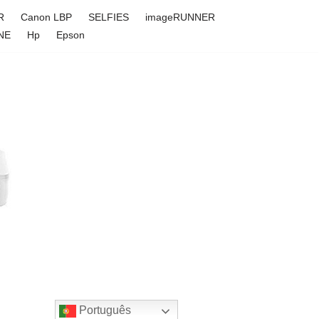
R
Canon LBP
SELFIES
imageRUNNER
NE
Hp
Epson
Português