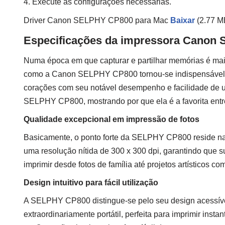
4. Execute as configurações necessárias.
Driver Canon SELPHY CP800 para Mac
Baixar
(2.77 M
Especificações da impressora Canon
Numa época em que capturar e partilhar memórias é mais
como a Canon SELPHY CP800 tornou-se indispensável. Es
corações com seu notável desempenho e facilidade de us
SELPHY CP800, mostrando por que ela é a favorita entre 
Qualidade excepcional em impressão de fotos
Basicamente, o ponto forte da SELPHY CP800 reside na 
uma resolução nítida de 300 x 300 dpi, garantindo que su
imprimir desde fotos de família até projetos artísticos co
Design intuitivo para fácil utilização
A SELPHY CP800 distingue-se pelo seu design acessíve
extraordinariamente portátil, perfeita para imprimir ins